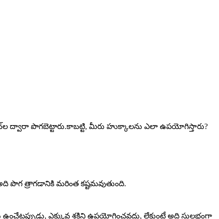
ల ద్వారా పొగబెట్టారు.కాబట్టి, మీరు హుక్కాలను ఎలా ఉపయోగిస్తారు?
ది పొగ త్రాగడానికి మరింత కష్టమవుతుంది.
న్నెను ఉంచేటప్పుడు, ఎక్కువ శక్తిని ఉపయోగించవద్దు, లేకుంటే అది సులభంగా