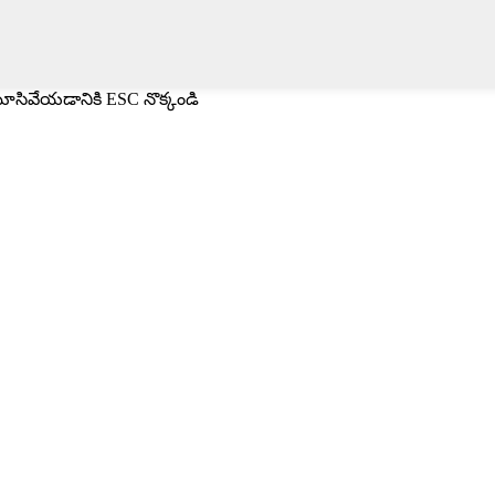
 మూసివేయడానికి ESC నొక్కండి