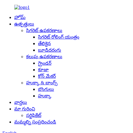
హోమ్
ఉత్పత్తులు
సిగరెట్ ఉపకరణాలు
సిగరెట్ రోలింగ్ యంత్రం
తేలికైన
బూడిదరంగు
కలుపు ఉపకరణాలు
గ్రైండర్
కూజా
కోన్ మేకర్
హుక్కా & బాంగ్స్
బొంగులు
హుక్కా
వార్తలు
మా గురించి
సర్టిఫికేట్
మమ్మల్ని సంప్రదించండి