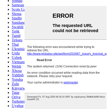
Somali
Samoan
Scots Gaelic
Shona
Sindhi
Sundanese
Swahili
Tajik
Tamil
Telugu
Thai
Ukrainian
Urdu
Uzbek
Vietnamese
Welsh
Xhosa
Yiddish
Yoruba
Zulu
Kinyarwanda
Tatar
Oriya
Turkmen
Uyghur