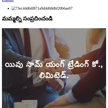
English
మమ్మల్ని సంప్రదించండి
యివు సామ్ యంగ్ ట్రేడింగ్ కో.,
లిమిటెడ్.