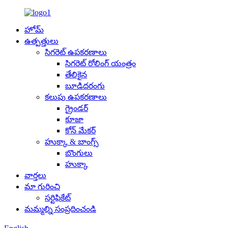
హోమ్
ఉత్పత్తులు
సిగరెట్ ఉపకరణాలు
సిగరెట్ రోలింగ్ యంత్రం
తేలికైన
బూడిదరంగు
కలుపు ఉపకరణాలు
గ్రైండర్
కూజా
కోన్ మేకర్
హుక్కా & బాంగ్స్
బొంగులు
హుక్కా
వార్తలు
మా గురించి
సర్టిఫికేట్
మమ్మల్ని సంప్రదించండి