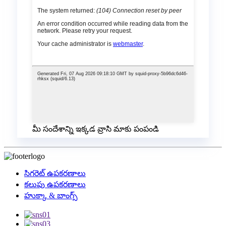
మీ సందేశాన్ని ఇక్కడ వ్రాసి మాకు పంపండి
సిగరెట్ ఉపకరణాలు
కలుపు ఉపకరణాలు
హుక్కా & బాంగ్స్