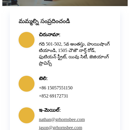
మమ్మల్ని సంప్రదించండి
చిరునామా:
గది 501-502, 5వ అంతస్తు, హుయిషాంగ్
టియాండి, 1505 చౌజౌ నార్త్ రోడ్,
ఫుటియన్ స్ట్రీట్, యివు సిటీ, జెజియాంగ్
ప్రావిన్స్
టెలి:
+86 15057551150
+852 69172731
ఇ-మెయిల్:
nathan@grhornsbee.com
jason@grhornsbee.com